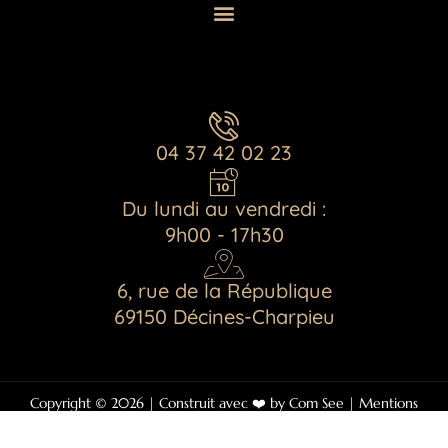
o
g
k
o
r
k
a
m
04 37 42 02 23
Du lundi au vendredi :
9h00 - 17h30
6, rue de la République
69150 Décines-Charpieu
Copyright © 2026 | Construit avec ❤️ by
Com See
|
Mentions
Légales