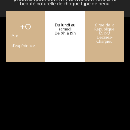
beauté naturelle de chaque type de peau.
+
0
Du lundi au
6 rue de la
samedi
République
De 9h à 19h
69150
Ans
Décines-
Charpieu
d'expérience